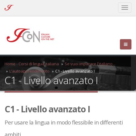
ICoN
Toggl
-
naviga
Italian
Culture
On
the
Net
Home - Corsi di lingua italiana
Se vuoi imparare l'italiano...
L'autoapprendimento
C1 - Livello avanzato I
C1 - Livello avanzato I
C1 - Livello avanzato I
Per usare la lingua in modo flessibile in differenti
ambiti