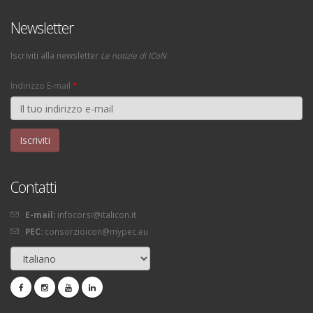
Newsletter
Iscriviti alla newsletter
Le notizie di ICoN
Indirizzo E-mail
*
Contatti
E-mail:
infocorsi@italicon.it
PEC:
consorzioicon@mypec.eu