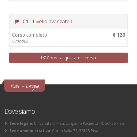
C1
- Livello avanzato I
Corso completo
€ 120
6 moduli
Come acquistare il corso
ICoN - Lingua
Dove siamo
Sede legale:
Università di Pisa, Lungarno Pacinotti 43, 56126 Pisa
Sede amministrativa:
Corso Italia 73, 56125 Pisa