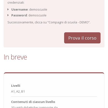
credenziali:
Username
: demoscuole
Password
: demoscuole
Successivamente, clicca su “Compagni di scuola - DEMO”.
Prova il corso
In breve
Livelli
A1, A2, B1
Contenuti di ciascun livello
10 unità didattiche composte da