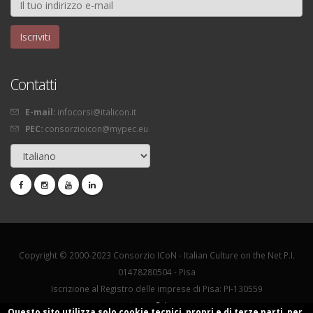
Contatti
E-mail:
infocorsi@italicon.it
PEC:
consorzioicon@mypec.eu
Copyright © 2000-2023 Consorzio ICoN - Italian Culture on the Net P.I.
01478280504 - Pisa
Iscrizione al Registro delle imprese di Pisa: PI-130559
La tua
Privacy
Questo sito utilizza solo cookie tecnici, propri e di terze parti, per