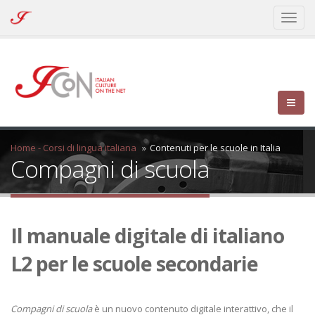
ICoN
Toggl
-
naviga
Italian
Culture
On
the
Net
Home - Corsi di lingua italiana
Contenuti per le scuole in Italia
Compagni di scuola
Il manuale digitale di italiano
L2 per le scuole secondarie
Compagni di scuola
è un nuovo contenuto digitale interattivo, che il