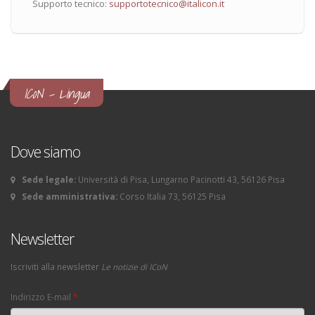
Supporto tecnico:
supportotecnico@italicon.it
ICoN - Lingua
Dove siamo
Sede legale:
Università di Pisa, Lungarno Pacinotti 43, 56126 Pisa
Sede amministrativa:
Corso Italia 73, 56125 Pisa
Newsletter
Iscriviti alla newsletter
Le notizie di ICoN
Indirizzo E-mail
*