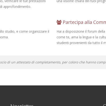
o, verificare le tue prestazioni
una visione chiara dei tuoi prog
e di approfondimento.
Partecipa alla Com
allo studio, e come organizzare il
Hai a disposizione il forum del
onoma.
come te, ama la lingua e la cultu
studenti provenienti da tutto il
ascio di un attestato di completamento, per coloro che hanno comple