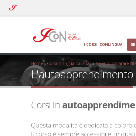
ICoN
-
Italian
Culture
On
the
Net
I CORSI ICONLINGUA
SE
Home - Corsi di lingua italiana
Se vuoi imparare l'ita
L'autoapprendimento
Corsi in
autoapprendime
Questa modalità è dedicata a coloro
Il corso è sempre accessibile, in q