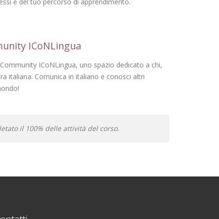
ressi e del tuo percorso di apprendimento.
munity ICoNLingua
la Community ICoNLingua, uno spazio dedicato a chi,
ra italiana. Comunica in italiano e conosci altri
 mondo!
tato il 100% delle attività del corso.