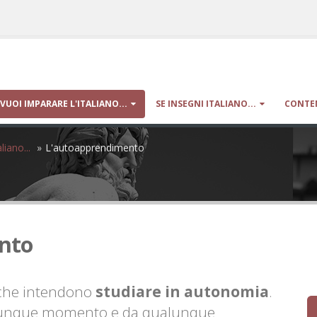
 VUOI IMPARARE L'ITALIANO...
SE INSEGNI ITALIANO...
CONTEN
liano...
L'autoapprendimento
nto
 che intendono
studiare in autonomia
.
ualunque momento e da qualunque